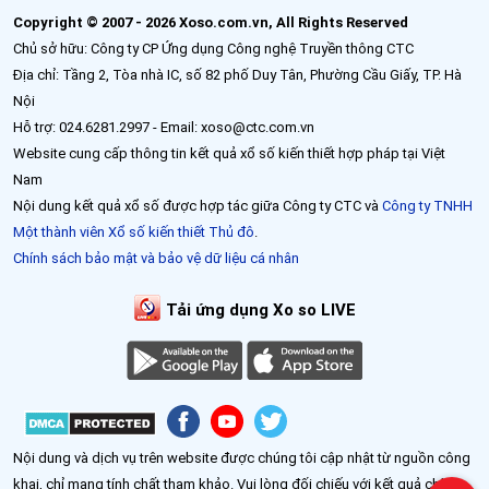
Copyright © 2007 - 2026 Xoso.com.vn, All Rights Reserved
Chủ sở hữu: Công ty CP Ứng dụng Công nghệ Truyền thông CTC
Địa chỉ: Tầng 2, Tòa nhà IC, số 82 phố Duy Tân, Phường Cầu Giấy, TP. Hà
Nội
Hỗ trợ: 024.6281.2997 - Email: xoso@ctc.com.vn
Website cung cấp thông tin kết quả xổ số kiến thiết hợp pháp tại Việt
Nam
Nội dung kết quả xổ số được hợp tác giữa Công ty CTC và
Công ty TNHH
Một thành viên Xổ số kiến thiết Thủ đô
.
Chính sách bảo mật và bảo vệ dữ liệu cá nhân
Tải ứng dụng Xo so LIVE
Nội dung và dịch vụ trên website được chúng tôi cập nhật từ nguồn công
khai, chỉ mang tính chất tham khảo. Vui lòng đối chiếu với kết quả chính