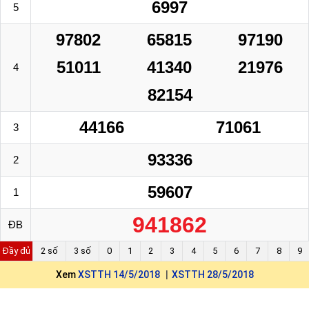
6997
5
97802
65815
97190
51011
41340
21976
4
82154
44166
71061
3
93336
2
59607
1
941862
ĐB
Đầy đủ
2 số
3 số
0
1
2
3
4
5
6
7
8
9
Xem
XSTTH 14/5/2018
XSTTH 28/5/2018