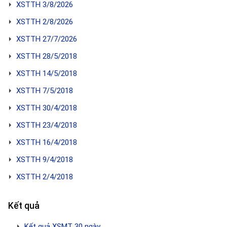
XSTTH 3/8/2026
XSTTH 2/8/2026
XSTTH 27/7/2026
XSTTH 28/5/2018
XSTTH 14/5/2018
XSTTH 7/5/2018
XSTTH 30/4/2018
XSTTH 23/4/2018
XSTTH 16/4/2018
XSTTH 9/4/2018
XSTTH 2/4/2018
Kết quả
Kết quả XSMT 30 ngày