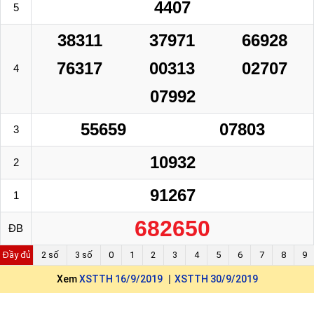
4407
5
38311
37971
66928
76317
00313
02707
4
07992
55659
07803
3
10932
2
91267
1
682650
ĐB
Đầy đủ
2 số
3 số
0
1
2
3
4
5
6
7
8
9
Xem
XSTTH 16/9/2019
XSTTH 30/9/2019