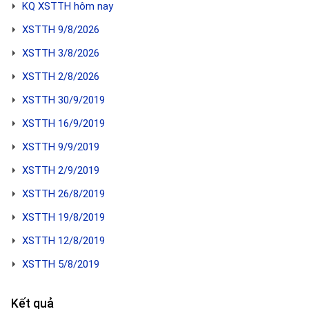
KQ XSTTH hôm nay
XSTTH 9/8/2026
XSTTH 3/8/2026
XSTTH 2/8/2026
XSTTH 30/9/2019
XSTTH 16/9/2019
XSTTH 9/9/2019
XSTTH 2/9/2019
XSTTH 26/8/2019
XSTTH 19/8/2019
XSTTH 12/8/2019
XSTTH 5/8/2019
Kết quả