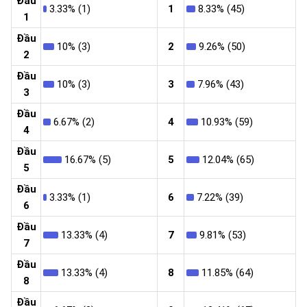
Đầu
3.33% (1)
1
8.33% (45)
1
Đầu
10% (3)
2
9.26% (50)
2
Đầu
10% (3)
3
7.96% (43)
3
Đầu
6.67% (2)
4
10.93% (59)
4
Đầu
16.67% (5)
5
12.04% (65)
5
Đầu
3.33% (1)
6
7.22% (39)
6
Đầu
13.33% (4)
7
9.81% (53)
7
Đầu
13.33% (4)
8
11.85% (64)
8
Đầu