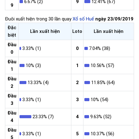
6.67% (2)
9
12.41% (67)
9
Đuôi xuất hiện trong 30 lần quay
Xổ số Huế
ngày 23/09/2019
Đặc
Lần xuất hiện
Loto
Lần xuất hiện
biệt
Đầu
3.33% (1)
0
7.04% (38)
0
Đầu
10% (3)
1
10.56% (57)
1
Đầu
13.33% (4)
2
11.85% (64)
2
Đầu
3.33% (1)
3
10% (54)
3
Đầu
23.33% (7)
4
9.63% (52)
4
Đầu
3.33% (1)
5
10.37% (56)
5