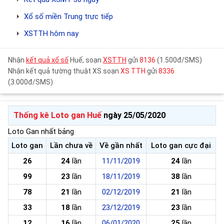
Xổ số miền Trung trực tiếp
XSTTH hôm nay
Nhận
kết quả xổ số
Huế, soạn
XSTTH
gửi
8136
(1.500đ/SMS)
Nhận kết quả tường thuật XS soạn
XS TTH
gửi
8336
(3.000đ/SMS)
Thống kê Loto gan Huế
ngày 25/05/2020
Loto Gan nhất bảng
Loto gan
Lần chưa về
Về gần nhất
Loto gan cực đại
26
24
lần
11/11/2019
24
lần
99
23
lần
18/11/2019
38
lần
78
21
lần
02/12/2019
21
lần
33
18
lần
23/12/2019
23
lần
12
16
lần
06/01/2020
25
lần