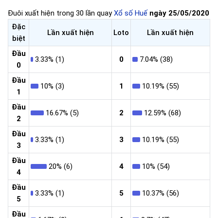
Đuôi xuất hiện trong 30 lần quay
Xổ số Huế
ngày 25/05/2020
Đặc
Lần xuất hiện
Loto
Lần xuất hiện
biệt
Đầu
3.33% (1)
0
7.04% (38)
0
Đầu
10% (3)
1
10.19% (55)
1
Đầu
16.67% (5)
2
12.59% (68)
2
Đầu
3.33% (1)
3
10.19% (55)
3
Đầu
20% (6)
4
10% (54)
4
Đầu
3.33% (1)
5
10.37% (56)
5
Đầu