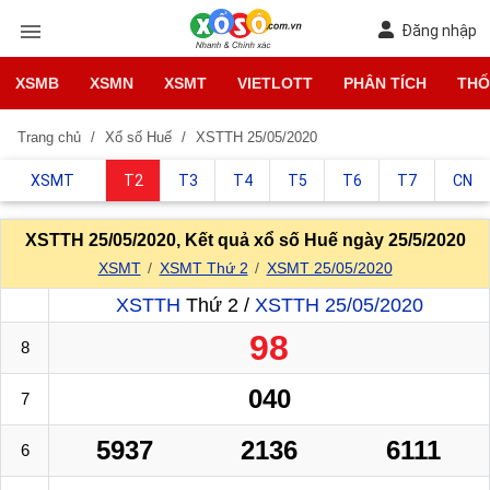
Đăng nhập
XSMB
XSMN
XSMT
VIETLOTT
PHÂN TÍCH
THỐ
Trang chủ
Xổ số Huế
XSTTH 25/05/2020
XSMT
T2
T3
T4
T5
T6
T7
CN
XSTTH 25/05/2020, Kết quả xổ số Huế ngày 25/5/2020
XSMT
XSMT Thứ 2
XSMT 25/05/2020
XSTTH
Thứ 2 /
XSTTH 25/05/2020
98
8
040
7
5937
2136
6111
6