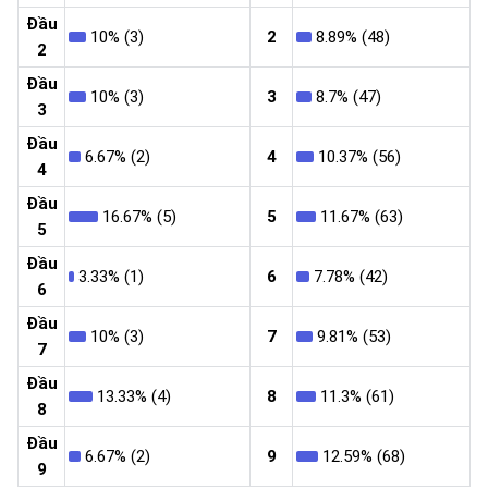
Đầu
10% (3)
2
8.89% (48)
2
Đầu
10% (3)
3
8.7% (47)
3
Đầu
6.67% (2)
4
10.37% (56)
4
Đầu
16.67% (5)
5
11.67% (63)
5
Đầu
3.33% (1)
6
7.78% (42)
6
Đầu
10% (3)
7
9.81% (53)
7
Đầu
13.33% (4)
8
11.3% (61)
8
Đầu
6.67% (2)
9
12.59% (68)
9