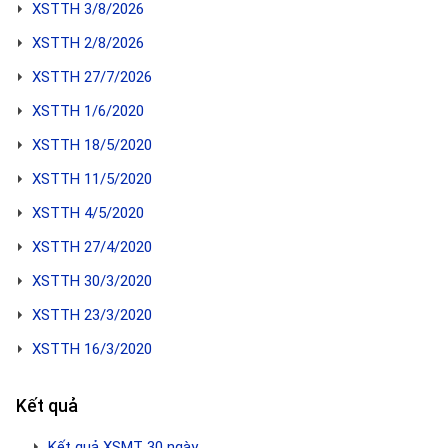
XSTTH 3/8/2026
XSTTH 2/8/2026
XSTTH 27/7/2026
XSTTH 1/6/2020
XSTTH 18/5/2020
XSTTH 11/5/2020
XSTTH 4/5/2020
XSTTH 27/4/2020
XSTTH 30/3/2020
XSTTH 23/3/2020
XSTTH 16/3/2020
Kết quả
Kết quả XSMT 30 ngày