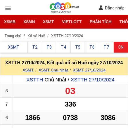
Đăng nhập
XSMB
XSMN
XSMT
VIETLOTT
PHÂN TÍCH
THỐ
Trang chủ
Xổ số Huế
XSTTH 27/10/2024
XSMT
T2
T3
T4
T5
T6
T7
CN
XSTTH 27/10/2024, Kết quả xổ số Huế ngày 27/10/2024
XSMT
XSMT Chủ Nhật
XSMT 27/10/2024
XSTTH
Chủ Nhật /
XSTTH 27/10/2024
03
8
336
7
1866
0738
3086
6