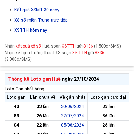
Kết quả XSMT 30 ngày
Xổ số miền Trung trực tiếp
XSTTH hôm nay
Nhận
kết quả xổ số
Huế, soạn
XSTTH
gửi
8136
(1.500đ/SMS)
Nhận kết quả tường thuật XS soạn
XS TTH
gửi
8336
(3.000đ/SMS)
Thống kê Loto gan Huế
ngày 27/10/2024
Loto Gan nhất bảng
Loto gan
Lần chưa về
Về gần nhất
Loto gan cực đại
40
33
lần
30/06/2024
33
lần
83
26
lần
22/07/2024
36
lần
04
22
lần
05/08/2024
28
lần