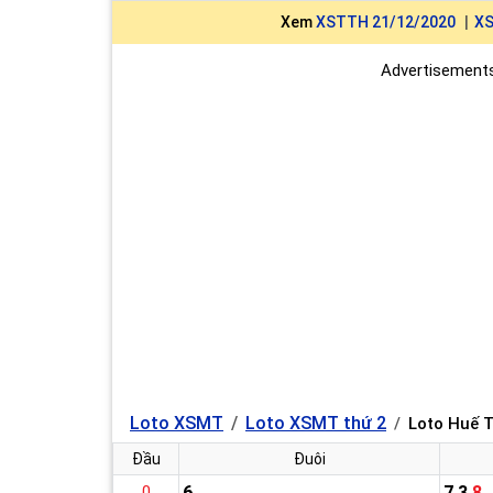
Xem
XSTTH 21/12/2020
XS
Advertisement
Loto XSMT
Loto XSMT thứ 2
Loto Huế 
Đầu
Đuôi
0
6
7,3,
8