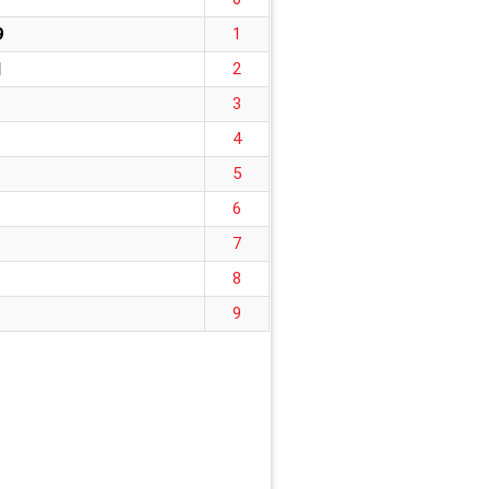
9
1
1
2
3
4
5
6
7
8
9