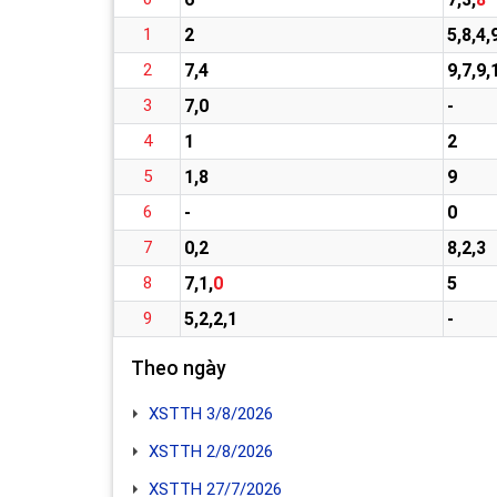
1
2
5,8,4,
2
7,4
9,7,9,
3
7,0
-
4
1
2
5
1,8
9
6
-
0
7
0,2
8,2,3
8
7,1,
0
5
9
5,2,2,1
-
Theo ngày
XSTTH 3/8/2026
XSTTH 2/8/2026
XSTTH 27/7/2026