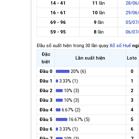
14 - 41
11
lần
28/06
16 - 61
10
lần
29/06
69 - 96
9
lần
05/07
59 - 95
8
lần
06/07
Đầu số xuất hiện trong 30 lần quay
Xổ số Huế
ng
Đặc
Lần xuất hiện
Loto
biệt
Đầu 0
20% (6)
0
Đầu 1
3.33% (1)
1
Đầu 2
10% (3)
2
Đầu 3
10% (3)
3
Đầu 4
6.67% (2)
4
Đầu 5
16.67% (5)
5
Đầu 6
3.33% (1)
6
Đầu 7
10% (3)
7