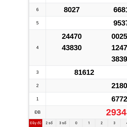
8027
668
6
953
5
24470
002
43830
124
4
383
81612
3
218
2
677
1
2934
ĐB
Đầy đủ
2 số
3 số
0
1
2
3