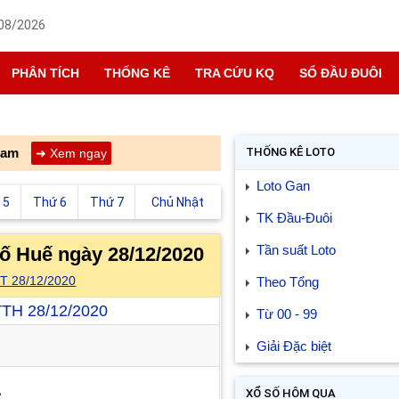
/08/2026
PHÂN TÍCH
THỐNG KÊ
TRA CỨU KQ
SỔ ĐẦU ĐUÔI
Nam
THỐNG KÊ LOTO
➜ Xem ngay
Loto Gan
 5
Thứ 6
Thứ 7
Chủ Nhật
TK Đầu-Đuôi
Tần suất Loto
ố Huế ngày 28/12/2020
T 28/12/2020
Theo Tổng
TH 28/12/2020
Từ 00 - 99
Giải Đặc biệt
1
XỔ SỐ HÔM QUA