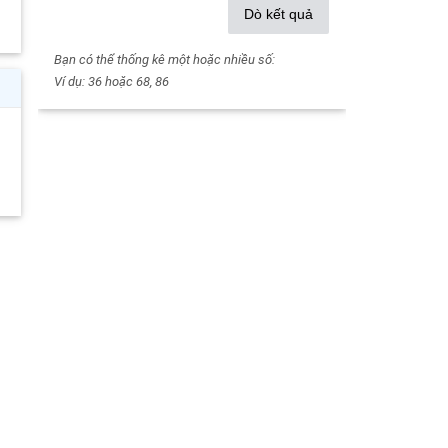
Dò kết quả
Bạn có thể thống kê một hoặc nhiều số:
Ví dụ: 36 hoặc 68, 86