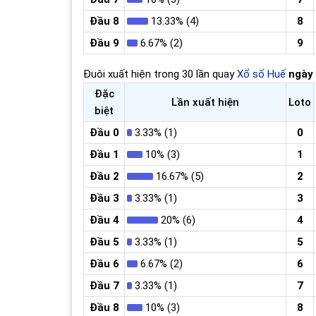
Đầu 8
13.33% (4)
8
Đầu 9
6.67% (2)
9
Đuôi xuất hiện trong 30 lần quay
Xổ số Huế
ngày
Đặc
Lần xuất hiện
Loto
biệt
Đầu 0
3.33% (1)
0
Đầu 1
10% (3)
1
Đầu 2
16.67% (5)
2
Đầu 3
3.33% (1)
3
Đầu 4
20% (6)
4
Đầu 5
3.33% (1)
5
Đầu 6
6.67% (2)
6
Đầu 7
3.33% (1)
7
Đầu 8
10% (3)
8