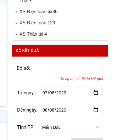
Thứ 7
XS Điện toán 6x36
XS Điện toán 123
XS Thần tài 4
DÒ KẾT QUẢ
Bộ số:
Nhập bộ số để dò kết quả
Từ ngày:
Đến ngày:
Tỉnh TP: