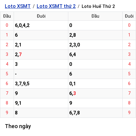
Loto XSMT
Loto XSMT thứ 2
Loto Huế Thứ 2
Đầu
Đuôi
Đầu
Đuôi
6,0,4,2
0
0
0
6
2,8
1
1
2,1
2,3,0
2
2
2,
7
6,4
3
3
3
0
4
4
-
6
5
5
3,7,9,5
0,1
6
6
9
6,
3
7
7
9,1
9
8
8
8
6,7,8
9
9
Theo ngày