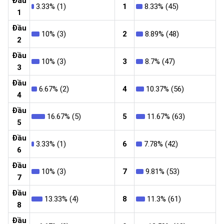
Đầu
3.33% (1)
1
8.33% (45)
1
Đầu
10% (3)
2
8.89% (48)
2
Đầu
10% (3)
3
8.7% (47)
3
Đầu
6.67% (2)
4
10.37% (56)
4
Đầu
16.67% (5)
5
11.67% (63)
5
Đầu
3.33% (1)
6
7.78% (42)
6
Đầu
10% (3)
7
9.81% (53)
7
Đầu
13.33% (4)
8
11.3% (61)
8
Đầu