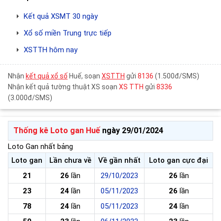
Kết quả XSMT 30 ngày
Xổ số miền Trung trực tiếp
XSTTH hôm nay
Nhận
kết quả xổ số
Huế, soạn
XSTTH
gửi
8136
(1.500đ/SMS)
Nhận kết quả tường thuật XS soạn
XS TTH
gửi
8336
(3.000đ/SMS)
Thống kê Loto gan Huế
ngày 29/01/2024
Loto Gan nhất bảng
Loto gan
Lần chưa về
Về gần nhất
Loto gan cực đại
21
26
lần
29/10/2023
26
lần
23
24
lần
05/11/2023
26
lần
78
24
lần
05/11/2023
24
lần