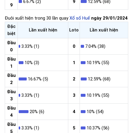
6.67% (2)
9
12.59% (68)
9
Đuôi xuất hiện trong 30 lần quay
Xổ số Huế
ngày 29/01/2024
Đặc
Lần xuất hiện
Loto
Lần xuất hiện
biệt
Đầu
3.33% (1)
0
7.04% (38)
0
Đầu
10% (3)
1
10.19% (55)
1
Đầu
16.67% (5)
2
12.59% (68)
2
Đầu
3.33% (1)
3
10.19% (55)
3
Đầu
20% (6)
4
10% (54)
4
Đầu
3.33% (1)
5
10.37% (56)
5