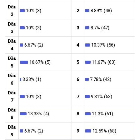
Đầu
10% (3)
2
8.89% (48)
2
Đầu
10% (3)
3
8.7% (47)
3
Đầu
6.67% (2)
4
10.37% (56)
4
Đầu
16.67% (5)
5
11.67% (63)
5
Đầu
3.33% (1)
6
7.78% (42)
6
Đầu
10% (3)
7
9.81% (53)
7
Đầu
13.33% (4)
8
11.3% (61)
8
Đầu
6.67% (2)
9
12.59% (68)
9