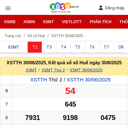
Đăng nhập
XSMB
XSMN
XSMT
VIETLOTT
PHÂN TÍCH
THỐ
Trang chủ
Xổ số Huế
XSTTH 30/06/2025
XSMT
T2
T3
T4
T5
T6
T7
CN
XSTTH 30/06/2025, Kết quả xổ số Huế ngày 30/6/2025
XSMT
XSMT Thứ 2
XSMT 30/06/2025
XSTTH
Thứ 2 /
XSTTH 30/06/2025
54
8
645
7
7931
9198
0475
6