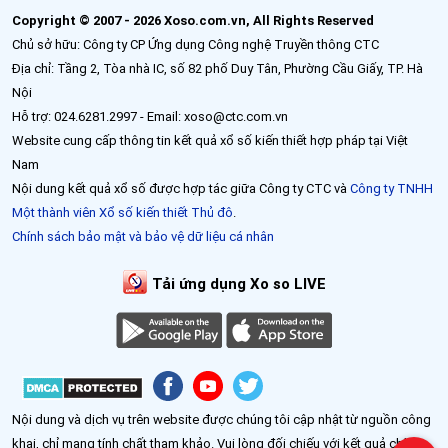
Copyright © 2007 - 2026 Xoso.com.vn, All Rights Reserved
Chủ sở hữu: Công ty CP Ứng dụng Công nghệ Truyền thông CTC
Địa chỉ: Tầng 2, Tòa nhà IC, số 82 phố Duy Tân, Phường Cầu Giấy, TP. Hà
Nội
Hỗ trợ: 024.6281.2997 - Email: xoso@ctc.com.vn
Website cung cấp thông tin kết quả xổ số kiến thiết hợp pháp tại Việt
Nam
Nội dung kết quả xổ số được hợp tác giữa Công ty CTC và
Công ty TNHH
Một thành viên Xổ số kiến thiết Thủ đô
.
Chính sách bảo mật và bảo vệ dữ liệu cá nhân
Tải ứng dụng Xo so LIVE
Nội dung và dịch vụ trên website được chúng tôi cập nhật từ nguồn công
khai, chỉ mang tính chất tham khảo. Vui lòng đối chiếu với kết quả chính