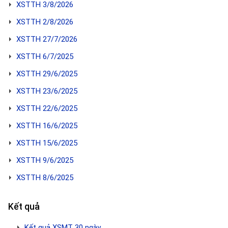
XSTTH 3/8/2026
XSTTH 2/8/2026
XSTTH 27/7/2026
XSTTH 6/7/2025
XSTTH 29/6/2025
XSTTH 23/6/2025
XSTTH 22/6/2025
XSTTH 16/6/2025
XSTTH 15/6/2025
XSTTH 9/6/2025
XSTTH 8/6/2025
Kết quả
Kết quả XSMT 30 ngày