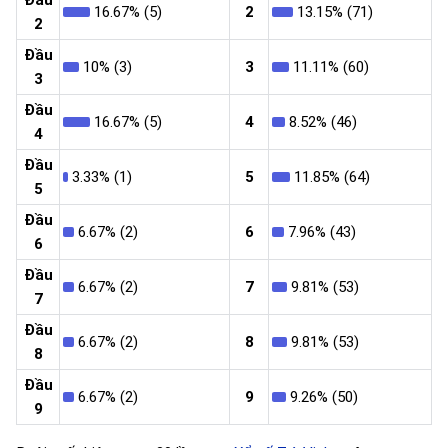
Đầu
16.67% (5)
2
13.15% (71)
2
Đầu
10% (3)
3
11.11% (60)
3
Đầu
16.67% (5)
4
8.52% (46)
4
Đầu
3.33% (1)
5
11.85% (64)
5
Đầu
6.67% (2)
6
7.96% (43)
6
Đầu
6.67% (2)
7
9.81% (53)
7
Đầu
6.67% (2)
8
9.81% (53)
8
Đầu
6.67% (2)
9
9.26% (50)
9