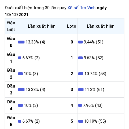
Đuôi xuất hiện trong 30 lần quay
Xổ số Trà Vinh
ngày
10/12/2021
Đặc
Lần xuất hiện
Loto
Lần xuất hiện
biệt
Đầu
13.33% (4)
0
9.44% (51)
0
Đầu
6.67% (2)
1
9.63% (52)
1
Đầu
10% (3)
2
10.74% (58)
2
Đầu
13.33% (4)
3
11.3% (61)
3
Đầu
10% (3)
4
7.96% (43)
4
Đầu
6.67% (2)
5
10.19% (55)
5