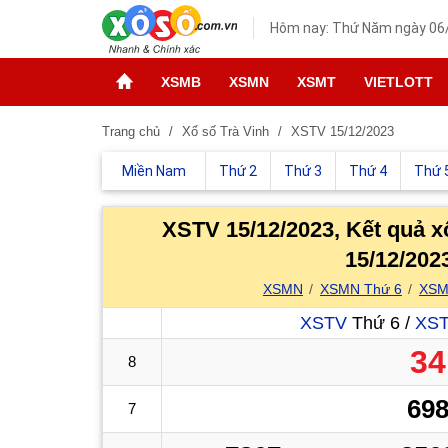
Hôm nay: Thứ Năm ngày 0
XSMB
XSMN
XSMT
VIETLOTT
Trang chủ
Xổ số Trà Vinh
XSTV 15/12/2023
Miền Nam
Thứ 2
Thứ 3
Thứ 4
Thứ 
XSTV 15/12/2023, Kết quả x
15/12/202
XSMN
XSMN Thứ 6
XSM
XSTV
Thứ 6 /
XST
34
8
69
7