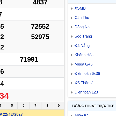
8
4837
XSMB
7
Cần Thơ
45
72552
Đồng Nai
02
52975
Sóc Trăng
22
Đà Nẵng
Khánh Hòa
71991
Mega 6/45
66
Điện toán 6x36
74
XS Thần tài
Điện toán 123
34
4
5
6
7
8
9
TƯỜNG THUẬT TRỰC TIẾP
V 22/12/2023
Miền Bắc