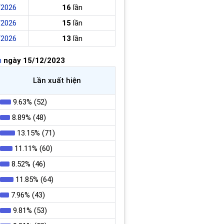
/2026
16
lần
/2026
15
lần
/2026
13
lần
h
ngày 15/12/2023
Lần xuất hiện
9.63% (52)
8.89% (48)
13.15% (71)
11.11% (60)
8.52% (46)
11.85% (64)
7.96% (43)
9.81% (53)