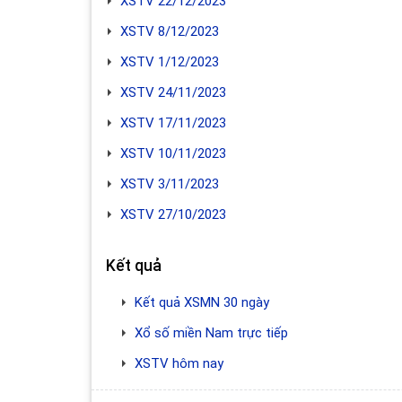
XSTV 22/12/2023
XSTV 8/12/2023
XSTV 1/12/2023
XSTV 24/11/2023
XSTV 17/11/2023
XSTV 10/11/2023
XSTV 3/11/2023
XSTV 27/10/2023
Kết quả
Kết quả XSMN 30 ngày
Xổ số miền Nam trực tiếp
XSTV hôm nay