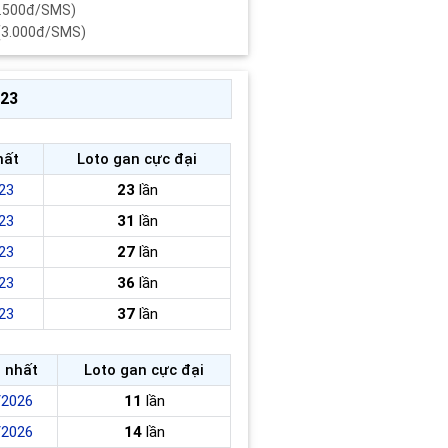
.500đ/SMS)
(3.000đ/SMS)
023
hất
Loto gan cực đại
23
23
lần
23
31
lần
23
27
lần
23
36
lần
23
37
lần
 nhất
Loto gan cực đại
/2026
11
lần
/2026
14
lần