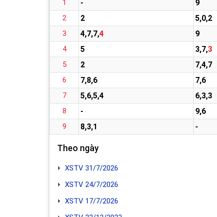
1
-
9
2
2
5,0,2
3
4,7,7,
4
9
4
5
3,7,
3
5
2
7,4,7
6
7,8,6
7,6
7
5,6,5,4
6,3,3
8
-
9,6
9
8,3,1
-
Theo ngày
XSTV 31/7/2026
XSTV 24/7/2026
XSTV 17/7/2026