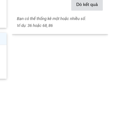
Dò kết quả
Bạn có thể thống kê một hoặc nhiều số:
Ví dụ: 36 hoặc 68, 86