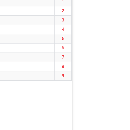
1
1
2
3
4
5
6
7
8
9