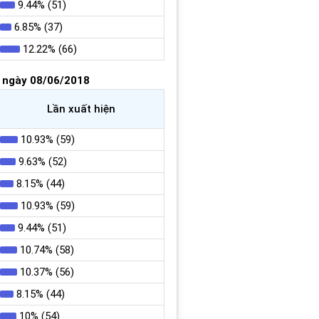
9.44% (51)
6.85% (37)
12.22% (66)
ngày 08/06/2018
Lần xuất hiện
10.93% (59)
9.63% (52)
8.15% (44)
10.93% (59)
9.44% (51)
10.74% (58)
10.37% (56)
8.15% (44)
10% (54)