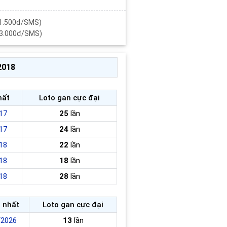
1.500đ/SMS)
3.000đ/SMS)
2018
hất
Loto gan cực đại
17
25
lần
17
24
lần
18
22
lần
18
18
lần
18
28
lần
 nhất
Loto gan cực đại
/2026
13
lần