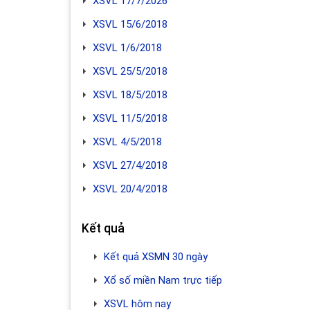
XSVL 17/7/2026
XSVL 15/6/2018
XSVL 1/6/2018
XSVL 25/5/2018
XSVL 18/5/2018
XSVL 11/5/2018
XSVL 4/5/2018
XSVL 27/4/2018
XSVL 20/4/2018
Kết quả
Kết quả XSMN 30 ngày
Xổ số miền Nam trực tiếp
XSVL hôm nay