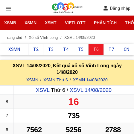
Đăng nhập
XSMB
XSMN
XSMT
VIETLOTT
PHÂN TÍCH
THỐ
Trang chủ
Xổ số Vĩnh Long
XSVL 14/08/2020
XSMN
T2
T3
T4
T5
T6
T7
CN
XSVL 14/08/2020, Kết quả xổ số Vĩnh Long ngày
14/8/2020
XSMN
XSMN Thứ 6
XSMN 14/08/2020
XSVL
Thứ 6 /
XSVL 14/08/2020
16
8
735
7
7562
5256
2788
6