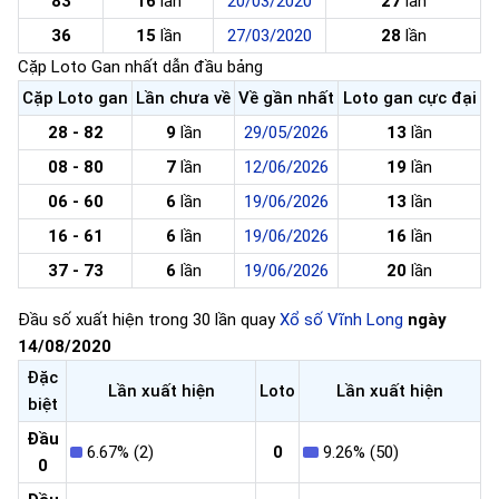
83
16
lần
20/03/2020
27
lần
36
15
lần
27/03/2020
28
lần
Cặp Loto Gan nhất dẫn đầu bảng
Cặp Loto gan
Lần chưa về
Về gần nhất
Loto gan cực đại
28 - 82
9
lần
29/05/2026
13
lần
08 - 80
7
lần
12/06/2026
19
lần
06 - 60
6
lần
19/06/2026
13
lần
16 - 61
6
lần
19/06/2026
16
lần
37 - 73
6
lần
19/06/2026
20
lần
Đầu số xuất hiện trong 30 lần quay
Xổ số Vĩnh Long
ngày
14/08/2020
Đặc
Lần xuất hiện
Loto
Lần xuất hiện
biệt
Đầu
6.67% (2)
0
9.26% (50)
0