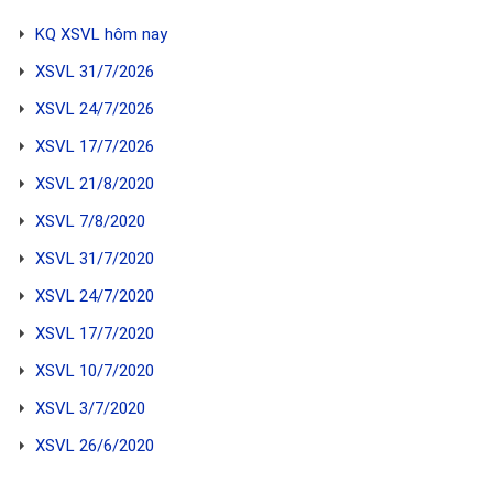
KQ XSVL hôm nay
XSVL 31/7/2026
XSVL 24/7/2026
XSVL 17/7/2026
XSVL 21/8/2020
XSVL 7/8/2020
XSVL 31/7/2020
XSVL 24/7/2020
XSVL 17/7/2020
XSVL 10/7/2020
XSVL 3/7/2020
XSVL 26/6/2020