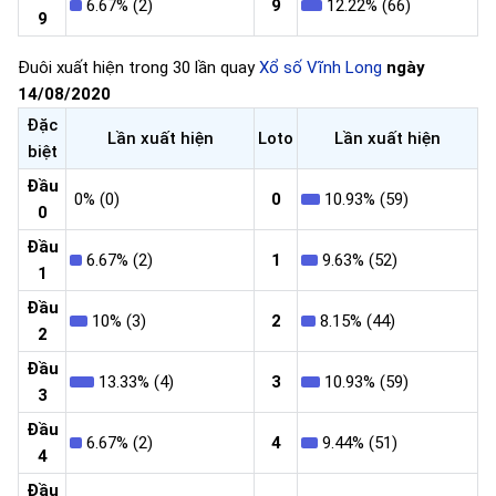
6.67% (2)
9
12.22% (66)
9
Đuôi xuất hiện trong 30 lần quay
Xổ số Vĩnh Long
ngày
14/08/2020
Đặc
Lần xuất hiện
Loto
Lần xuất hiện
biệt
Đầu
0% (0)
0
10.93% (59)
0
Đầu
6.67% (2)
1
9.63% (52)
1
Đầu
10% (3)
2
8.15% (44)
2
Đầu
13.33% (4)
3
10.93% (59)
3
Đầu
6.67% (2)
4
9.44% (51)
4
Đầu