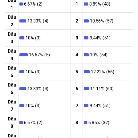
Đầu
6.67% (2)
1
8.89% (48)
1
Đầu
13.33% (4)
2
10.56% (57)
2
Đầu
10% (3)
3
9.44% (51)
3
Đầu
16.67% (5)
4
10% (54)
4
Đầu
10% (3)
5
12.22% (66)
5
Đầu
13.33% (4)
6
11.11% (60)
6
Đầu
10% (3)
7
9.44% (51)
7
Đầu
6.67% (2)
8
6.85% (37)
8
Đầu