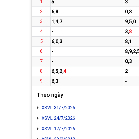
1
5
3
2
6,8
0,8
3
1,4,7
9,5,0
4
-
3,
8
5
6,0,3
8,1
6
-
8,9,2,
7
-
0,3
8
6,5,2,
4
2
9
6,3
-
Theo ngày
XSVL 31/7/2026
XSVL 24/7/2026
XSVL 17/7/2026