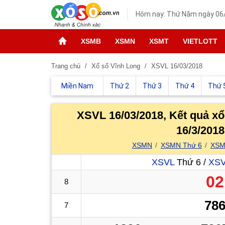
Hôm nay: Thứ Năm ngày 0
XSMB
XSMN
XSMT
VIETLOTT
Trang chủ
Xổ số Vĩnh Long
XSVL 16/03/2018
Miền Nam
Thứ 2
Thứ 3
Thứ 4
Thứ 
XSVL 16/03/2018, Kết quả x
16/3/2018
XSMN
XSMN Thứ 6
XSM
XSVL
Thứ 6 /
XSV
02
8
78
7