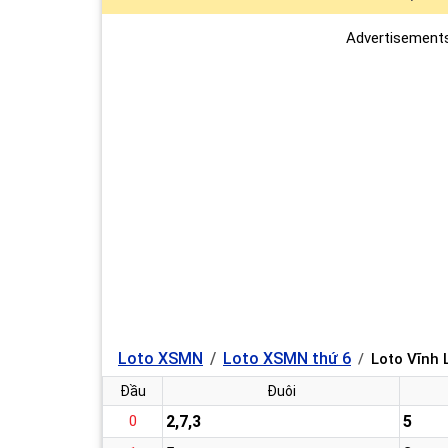
Advertisement
Loto XSMN
Loto XSMN thứ 6
Loto Vĩnh 
Đầu
Đuôi
0
2,7,3
5