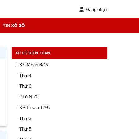
Đăng nhập
TIN XỔ SỐ
XỔ SỐ ĐIỆN TOÁN
XS Mega 6/45
Thứ 4
Thứ 6
Chủ Nhật
XS Power 6/55
Thứ 3
Thứ 5