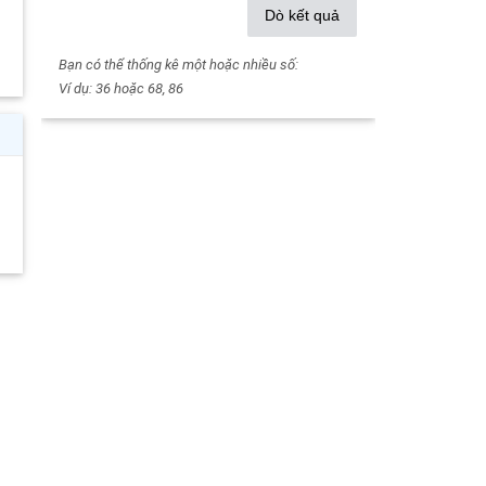
Dò kết quả
Bạn có thể thống kê một hoặc nhiều số:
Ví dụ: 36 hoặc 68, 86