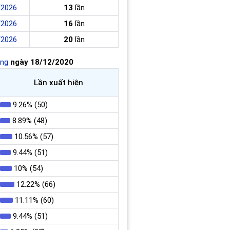
/2026
13
lần
/2026
16
lần
/2026
20
lần
ong
ngày 18/12/2020
Lần xuất hiện
9.26% (50)
8.89% (48)
10.56% (57)
9.44% (51)
10% (54)
12.22% (66)
11.11% (60)
9.44% (51)