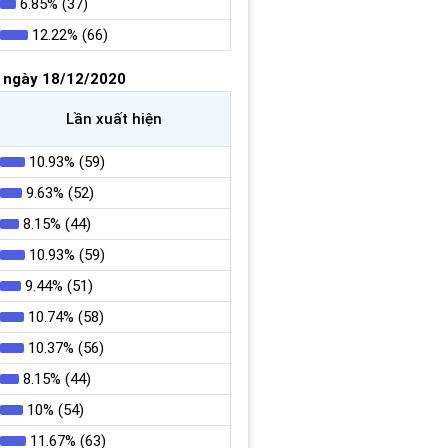
6.85% (37)
12.22% (66)
ngày 18/12/2020
Lần xuất hiện
10.93% (59)
9.63% (52)
8.15% (44)
10.93% (59)
9.44% (51)
10.74% (58)
10.37% (56)
8.15% (44)
10% (54)
11.67% (63)