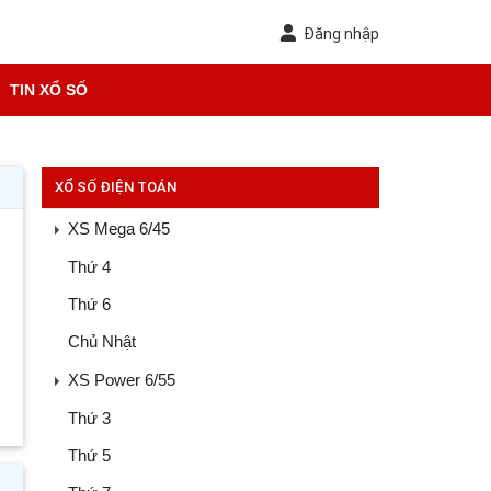
Đăng nhập
TIN XỔ SỐ
XỔ SỐ ĐIỆN TOÁN
XS Mega 6/45
Thứ 4
Thứ 6
Chủ Nhật
XS Power 6/55
Thứ 3
Thứ 5