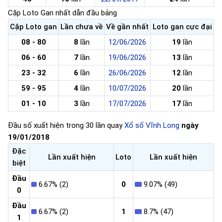
Cặp Loto Gan nhất dẫn đầu bảng
Cặp Loto gan
Lần chưa về
Về gần nhất
Loto gan cực đại
08 - 80
8
lần
12/06/2026
19
lần
06 - 60
7
lần
19/06/2026
13
lần
23 - 32
6
lần
26/06/2026
12
lần
59 - 95
4
lần
10/07/2026
20
lần
01 - 10
3
lần
17/07/2026
17
lần
Đầu số xuất hiện trong 30 lần quay
Xổ số Vĩnh Long
ngày
19/01/2018
Đặc
Lần xuất hiện
Loto
Lần xuất hiện
biệt
Đầu
6.67% (2)
0
9.07% (49)
0
Đầu
6.67% (2)
1
8.7% (47)
1