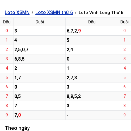
Loto XSMN
Loto XSMN thứ 6
Loto Vĩnh Long Thứ 6
Đầu
Đuôi
Đầu
Đuôi
3
6,7,2,
9
0
0
4
5
1
1
2,5,0,7
2,4
2
2
6,8,5
0
3
3
2
1
4
4
1,7
2,7,3
5
5
0
3
6
6
0,5
8,9,5,2
7
7
7
3
8
8
7,
0
-
9
9
Theo ngày