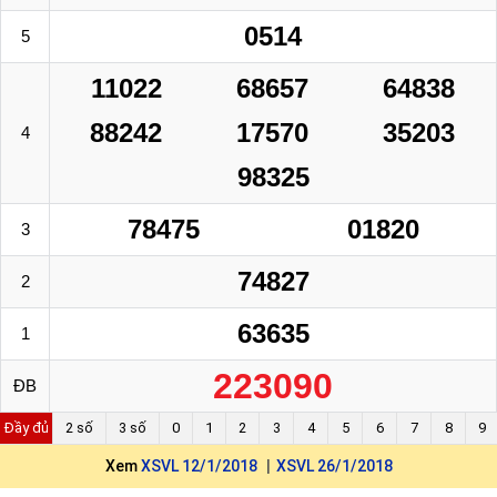
0514
5
11022
68657
64838
88242
17570
35203
4
98325
78475
01820
3
74827
2
63635
1
223090
ĐB
Đầy đủ
2 số
3 số
0
1
2
3
4
5
6
7
8
9
Xem
XSVL 12/1/2018
XSVL 26/1/2018