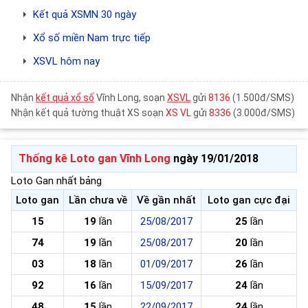
Kết quả XSMN 30 ngày
Xổ số miền Nam trực tiếp
XSVL hôm nay
Nhận
kết quả xổ số
Vĩnh Long, soạn
XSVL
gửi
8136
(1.500đ/SMS)
Nhận kết quả tường thuật XS soạn
XS VL
gửi
8336
(3.000đ/SMS)
Thống kê Loto gan Vĩnh Long
ngày 19/01/2018
Loto Gan nhất bảng
Loto gan
Lần chưa về
Về gần nhất
Loto gan cực đại
15
19
lần
25/08/2017
25
lần
74
19
lần
25/08/2017
20
lần
03
18
lần
01/09/2017
26
lần
92
16
lần
15/09/2017
24
lần
48
15
lần
22/09/2017
24
lần