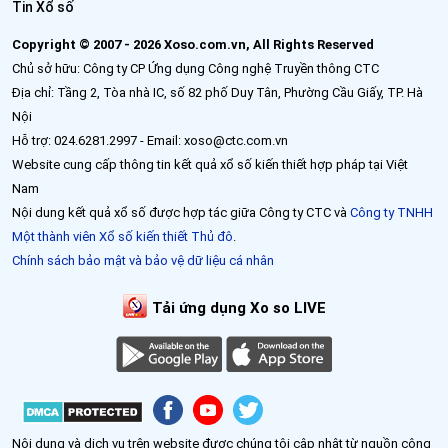
Tin Xổ số
Copyright © 2007 - 2026 Xoso.com.vn, All Rights Reserved
Chủ sở hữu: Công ty CP Ứng dụng Công nghệ Truyền thông CTC
Địa chỉ: Tầng 2, Tòa nhà IC, số 82 phố Duy Tân, Phường Cầu Giấy, TP. Hà
Nội
Hỗ trợ: 024.6281.2997 - Email: xoso@ctc.com.vn
Website cung cấp thông tin kết quả xổ số kiến thiết hợp pháp tại Việt
Nam
Nội dung kết quả xổ số được hợp tác giữa Công ty CTC và
Công ty TNHH
Một thành viên Xổ số kiến thiết Thủ đô
.
Chính sách bảo mật và bảo vệ dữ liệu cá nhân
Tải ứng dụng Xo so LIVE
Nội dung và dịch vụ trên website được chúng tôi cập nhật từ nguồn công