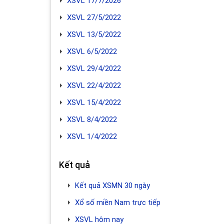
XSVL 17/7/2026
XSVL 27/5/2022
XSVL 13/5/2022
XSVL 6/5/2022
XSVL 29/4/2022
XSVL 22/4/2022
XSVL 15/4/2022
XSVL 8/4/2022
XSVL 1/4/2022
Kết quả
Kết quả XSMN 30 ngày
Xổ số miền Nam trực tiếp
XSVL hôm nay