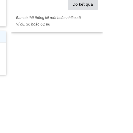
Dò kết quả
Bạn có thể thống kê một hoặc nhiều số:
Ví dụ: 36 hoặc 68, 86