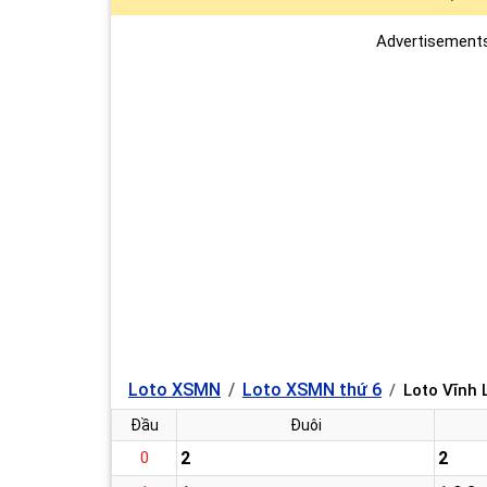
Advertisement
Loto XSMN
Loto XSMN thứ 6
Loto Vĩnh 
Đầu
Đuôi
0
2
2