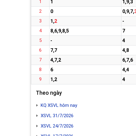
1
1
1,9,3
2
0
0,9,7,
3
1,
2
-
4
8,6,9,8,5
7
5
-
4
6
7,7
4,8
7
4,7,2
6,7,6
8
6
4,4
9
1,2
4
Theo ngày
KQ XSVL hôm nay
XSVL 31/7/2026
XSVL 24/7/2026