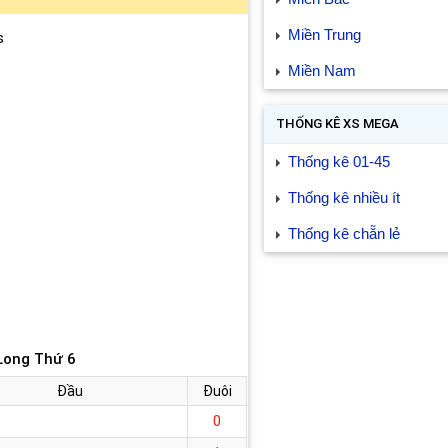
Miền Trung
s
Miền Nam
THỐNG KÊ XS MEGA
Thống kê 01-45
Thống kê nhiều ít
Thống kê chẵn lẻ
Long Thứ 6
Đầu
Đuôi
0