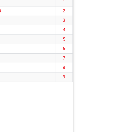
1
3
2
3
4
5
6
7
8
9