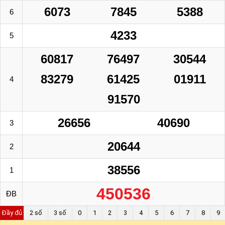
6073
7845
5388
6
4233
5
60817
76497
30544
83279
61425
01911
4
91570
26656
40690
3
20644
2
38556
1
450536
ĐB
Đầy đủ
2 số
3 số
0
1
2
3
4
5
6
7
8
9