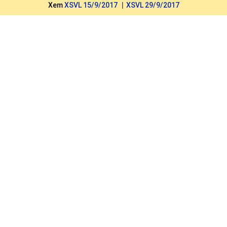
Xem
XSVL 15/9/2017
XSVL 29/9/2017