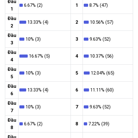
Đầu
6.67% (2)
1
8.7% (47)
1
Đầu
13.33% (4)
2
10.56% (57)
2
Đầu
10% (3)
3
9.63% (52)
3
Đầu
16.67% (5)
4
10.37% (56)
4
Đầu
10% (3)
5
12.04% (65)
5
Đầu
13.33% (4)
6
11.11% (60)
6
Đầu
10% (3)
7
9.63% (52)
7
Đầu
6.67% (2)
8
7.22% (39)
8
Đầu