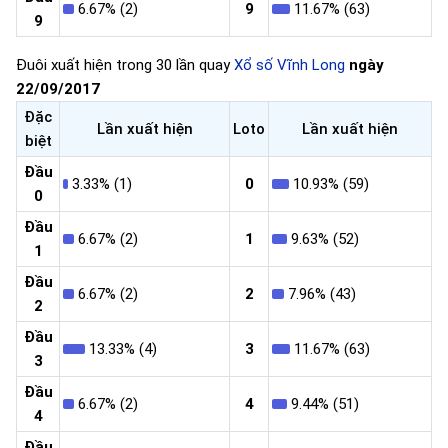
6.67% (2)
9
11.67% (63)
9
Đuôi xuất hiện trong 30 lần quay
Xổ số Vĩnh Long
ngày
22/09/2017
Đặc
Lần xuất hiện
Loto
Lần xuất hiện
biệt
Đầu
3.33% (1)
0
10.93% (59)
0
Đầu
6.67% (2)
1
9.63% (52)
1
Đầu
6.67% (2)
2
7.96% (43)
2
Đầu
13.33% (4)
3
11.67% (63)
3
Đầu
6.67% (2)
4
9.44% (51)
4
Đầu