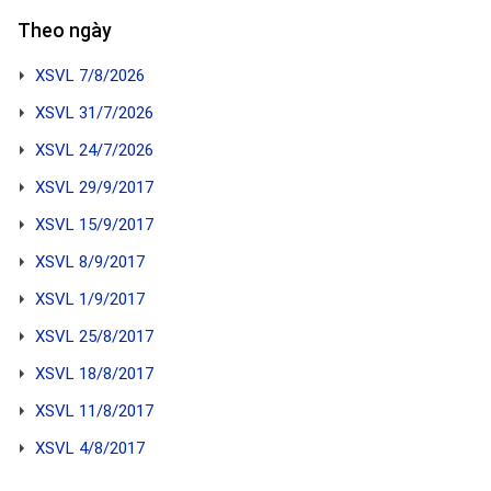
Theo ngày
XSVL 7/8/2026
XSVL 31/7/2026
XSVL 24/7/2026
XSVL 29/9/2017
XSVL 15/9/2017
XSVL 8/9/2017
XSVL 1/9/2017
XSVL 25/8/2017
XSVL 18/8/2017
XSVL 11/8/2017
XSVL 4/8/2017