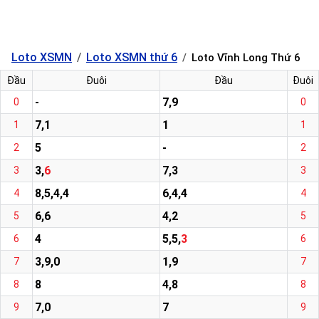
Loto XSMN
Loto XSMN thứ 6
Loto Vĩnh Long Thứ 6
Đầu
Đuôi
Đầu
Đuôi
-
7,9
0
0
7,1
1
1
1
5
-
2
2
3,
6
7,3
3
3
8,5,4,4
6,4,4
4
4
6,6
4,2
5
5
4
5,5,
3
6
6
3,9,0
1,9
7
7
8
4,8
8
8
7,0
7
9
9