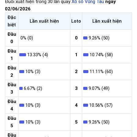
Đuôi xuất hiện trong 30 lần quay
Xổ số Vũng Tàu
ngày
02/06/2026
Đặc
Lần xuất hiện
Loto
Lần xuất hiện
biệt
Đầu
0% (0)
0
9.26% (50)
0
Đầu
13.33% (4)
1
10.74% (58)
1
Đầu
10% (3)
2
11.11% (60)
2
Đầu
6.67% (2)
3
9.07% (49)
3
Đầu
10% (3)
4
10.56% (57)
4
Đầu
10% (3)
5
9.26% (50)
5
Đầu