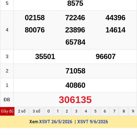
8575
5
02158
72246
44396
80076
23896
14614
4
65784
35501
96607
3
71058
2
40860
1
306135
ĐB
Đầy đủ
2 số
3 số
0
1
2
3
4
5
6
7
8
9
Xem
XSVT 26/5/2026
XSVT 9/6/2026