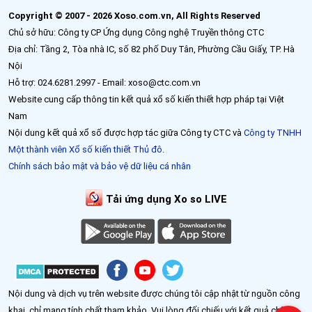
Copyright © 2007 - 2026 Xoso.com.vn, All Rights Reserved
Chủ sở hữu: Công ty CP Ứng dụng Công nghệ Truyền thông CTC
Địa chỉ: Tầng 2, Tòa nhà IC, số 82 phố Duy Tân, Phường Cầu Giấy, TP. Hà
Nội
Hỗ trợ: 024.6281.2997 - Email: xoso@ctc.com.vn
Website cung cấp thông tin kết quả xổ số kiến thiết hợp pháp tại Việt
Nam
Nội dung kết quả xổ số được hợp tác giữa Công ty CTC và
Công ty TNHH
Một thành viên Xổ số kiến thiết Thủ đô
.
Chính sách bảo mật và bảo vệ dữ liệu cá nhân
Tải ứng dụng Xo so LIVE
Nội dung và dịch vụ trên website được chúng tôi cập nhật từ nguồn công
khai, chỉ mang tính chất tham khảo. Vui lòng đối chiếu với kết quả chính