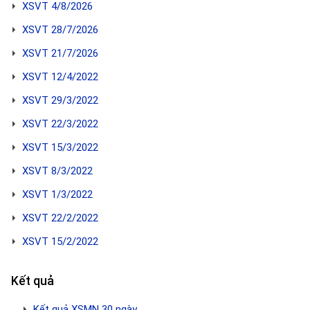
XSVT 4/8/2026
XSVT 28/7/2026
XSVT 21/7/2026
XSVT 12/4/2022
XSVT 29/3/2022
XSVT 22/3/2022
XSVT 15/3/2022
XSVT 8/3/2022
XSVT 1/3/2022
XSVT 22/2/2022
XSVT 15/2/2022
Kết quả
Kết quả XSMN 30 ngày