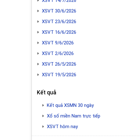
XSVT 14/7/2026
XSVT 30/6/2026
XSVT 23/6/2026
XSVT 16/6/2026
XSVT 9/6/2026
XSVT 2/6/2026
XSVT 26/5/2026
XSVT 19/5/2026
Kết quả
Kết quả XSMN 30 ngày
Xổ số miền Nam trực tiếp
XSVT hôm nay