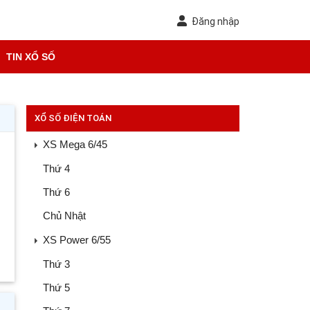
Đăng nhập
TIN XỔ SỐ
XỔ SỐ ĐIỆN TOÁN
XS Mega 6/45
Thứ 4
Thứ 6
Chủ Nhật
XS Power 6/55
Thứ 3
Thứ 5