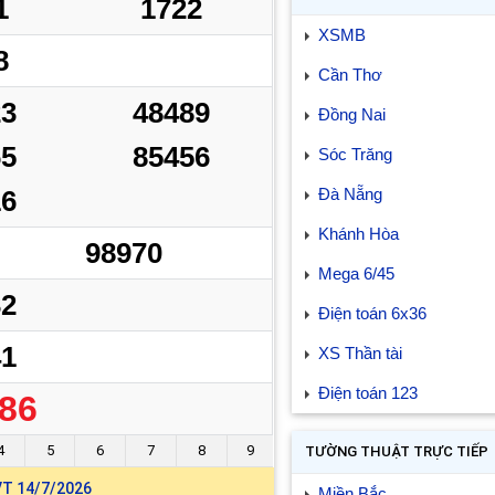
1
1722
XSMB
8
Cần Thơ
23
48489
Đồng Nai
65
85456
Sóc Trăng
16
Đà Nẵng
Khánh Hòa
98970
Mega 6/45
32
Điện toán 6x36
41
XS Thần tài
Điện toán 123
86
4
5
6
7
8
9
TƯỜNG THUẬT TRỰC TIẾP
T 14/7/2026
Miền Bắc