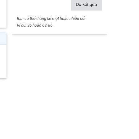
Dò kết quả
Bạn có thể thống kê một hoặc nhiều số:
Ví dụ: 36 hoặc 68, 86