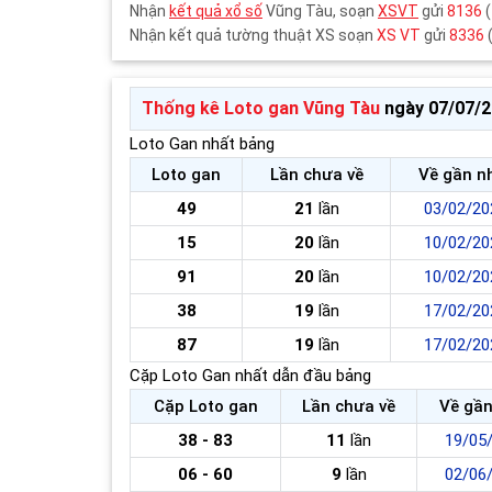
Nhận
kết quả xổ số
Vũng Tàu, soạn
XSVT
gửi
8136
(
Nhận kết quả tường thuật XS soạn
XS VT
gửi
8336
Thống kê Loto gan Vũng Tàu
ngày 07/07/
Loto Gan nhất bảng
Loto gan
Lần chưa về
Về gần n
49
21
lần
03/02/20
15
20
lần
10/02/20
91
20
lần
10/02/20
38
19
lần
17/02/20
87
19
lần
17/02/20
Cặp Loto Gan nhất dẫn đầu bảng
Cặp Loto gan
Lần chưa về
Về gần
38 - 83
11
lần
19/05
06 - 60
9
lần
02/06