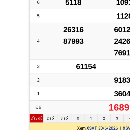
5118
109
6
112
5
26316
601
87993
242
4
769
61154
3
918
2
360
1
1689
ĐB
Đầy đủ
2 số
3 số
0
1
2
3
Xem
XSVT 30/6/2026
XSV