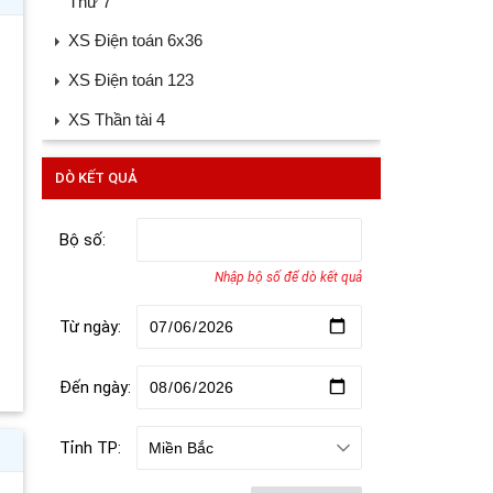
Thứ 7
XS Điện toán 6x36
XS Điện toán 123
XS Thần tài 4
DÒ KẾT QUẢ
Bộ số:
Nhập bộ số để dò kết quả
Từ ngày:
Đến ngày:
Tỉnh TP: