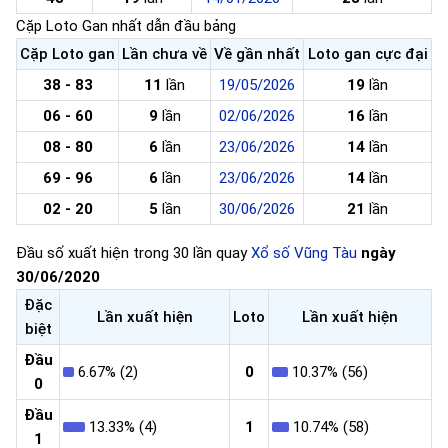
Cặp Loto Gan nhất dẫn đầu bảng
Cặp Loto gan
Lần chưa về
Về gần nhất
Loto gan cực đại
38 - 83
11
lần
19/05/2026
19
lần
06 - 60
9
lần
02/06/2026
16
lần
08 - 80
6
lần
23/06/2026
14
lần
69 - 96
6
lần
23/06/2026
14
lần
02 - 20
5
lần
30/06/2026
21
lần
Đầu số xuất hiện trong 30 lần quay
Xổ số Vũng Tàu
ngày
30/06/2020
Đặc
Lần xuất hiện
Loto
Lần xuất hiện
biệt
Đầu
6.67% (2)
0
10.37% (56)
0
Đầu
13.33% (4)
1
10.74% (58)
1