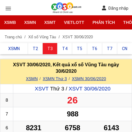
Đăng nhập
XSMB
XSMN
XSMT
VIETLOTT
PHÂN TÍCH
THỐ
Trang chủ
Xổ số Vũng Tàu
XSVT 30/06/2020
XSMN
T2
T3
T4
T5
T6
T7
CN
XSVT 30/06/2020, Kết quả xổ số Vũng Tàu ngày
30/6/2020
XSMN
XSMN Thứ 3
XSMN 30/06/2020
XSVT
Thứ 3 /
XSVT 30/06/2020
26
8
988
7
8231
6758
6143
6