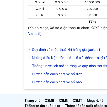
G. Nhất
O O O O O
10.000.000
G. Nhì
O O O O
300.000
G. Ba
O O O
30.000
Tổng
(Xo so Mega, Xổ số điện toán tự chọn, KQXS điệ
Vietlott
)
Quy định về mức thuế khi trúng giải jackpot
Những điều kiện cần thiết để trở thành đại lý 
Thông tin về lịch mở thưởng và quy trình mở t
Hướng dẫn cách chơi vé số đơn
Hướng dẫn cách chơi vé số bao
Trang chủ
XSMB
XSMN
XSMT
Mega 6/45
Thống kê tần suất loto
Thống kê tần suất cặp loto