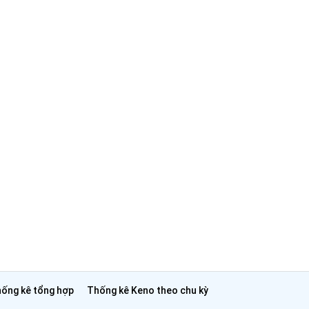
ống kê tổng hợp
Thống kê Keno theo chu kỳ