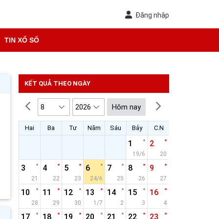
Đăng nhập
TIN XỔ SỐ
KẾT QUẢ THEO NGÀY
Hôm nay
Hai
Ba
Tư
Năm
Sáu
Bảy
C.N
1
2
19/6
20
3
4
5
6
7
8
9
21
22
23
24/6
25
26
27
10
11
12
13
14
15
16
28
29
30
1/7
2
3
4
17
18
19
20
21
22
23