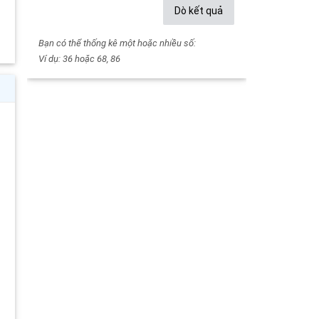
Dò kết quả
Bạn có thể thống kê một hoặc nhiều số:
Ví dụ: 36 hoặc 68, 86