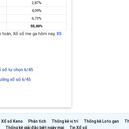
2,87%
4,09%
6,73%
55,00%
n toán, Xổ số me ga hôm nay,
XS
xổ số tự chọn 6/45
hưởng xổ số 6/45
Xổ số Keno
Phân tích
Thống kê vị trí
Thống kê Loto gan
Th
Thống kê giải đặc biệt ngày mai
Tin Xổ số