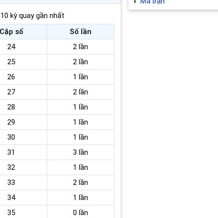
Ma trận
 10 kỳ quay gần nhất
Cặp số
Số lần
24
2 lần
25
2 lần
26
1 lần
27
2 lần
28
1 lần
29
1 lần
30
1 lần
31
3 lần
32
1 lần
33
2 lần
34
1 lần
35
0 lần