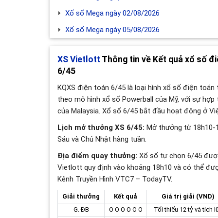
Xố số Mega ngày 02/08/2026
Xố số Mega ngày 05/08/2026
XS Vietlott
Thông tin về Kết quả xổ số đi
6/45
KQXS điện toán 6/45 là loại hình xổ số điện toán
theo mô hình xổ số Powerball của Mỹ, với sự hợp 
của Malaysia. Xổ số 6/45 bắt đầu hoạt động ở V
Lịch mở thưởng XS 6/45:
Mở thưởng từ 18h10-1
Sáu và Chủ Nhật hàng tuần.
Địa điểm quay thưởng:
Xổ số tự chọn 6/45 được
Vietlott quy định vào khoảng 18h10 và có thể đư
Kênh Truyền Hình VTC7 – TodayTV.
Giải thưởng
Kết quả
Giá trị giải (VND)
G. ĐB
O O O O O O
Tối thiểu 12 tỷ và tích l