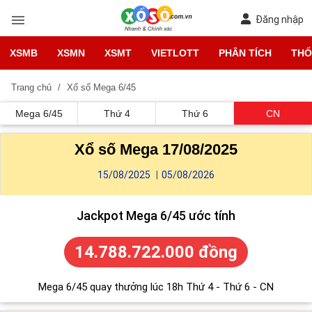
Đăng nhập
XSMB
XSMN
XSMT
VIETLOTT
PHÂN TÍCH
THỐ
Trang chủ
Xổ số Mega 6/45
Mega 6/45
Thứ 4
Thứ 6
CN
Xổ số Mega 17/08/2025
15/08/2025
05/08/2026
Jackpot Mega 6/45 ước tính
14.788.722.000 đồng
Mega 6/45 quay thưởng lúc 18h Thứ 4 - Thứ 6 - CN