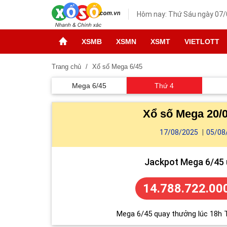
Hôm nay: Thứ Sáu ngày 07
XSMB
XSMN
XSMT
VIETLOTT
Trang chủ
Xổ số Mega 6/45
Mega 6/45
Thứ 4
Xổ số Mega 20/
17/08/2025
05/08
Jackpot Mega 6/45 
14.788.722.00
Mega 6/45 quay thưởng lúc 18h 