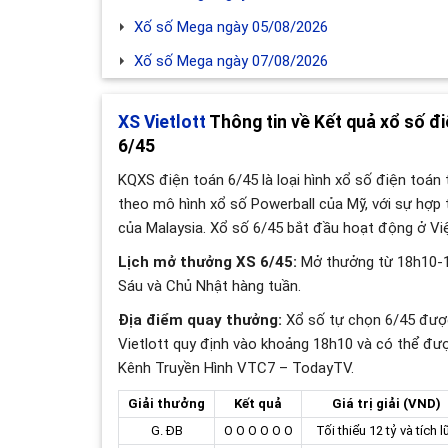
Xố số Mega ngày 05/08/2026
Xố số Mega ngày 07/08/2026
XS Vietlott
Thông tin về Kết quả xổ số đi
6/45
KQXS điện toán 6/45 là loại hình xổ số điện toán
theo mô hình xổ số Powerball của Mỹ, với sự hợp 
của Malaysia. Xổ số 6/45 bắt đầu hoạt động ở V
Lịch mở thưởng XS 6/45:
Mở thưởng từ 18h10-1
Sáu và Chủ Nhật hàng tuần.
Địa điểm quay thưởng:
Xổ số tự chọn 6/45 được
Vietlott quy định vào khoảng 18h10 và có thể đư
Kênh Truyền Hình VTC7 – TodayTV.
Giải thưởng
Kết quả
Giá trị giải (VND)
G. ĐB
O O O O O O
Tối thiểu 12 tỷ và tích l