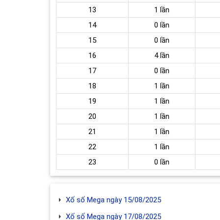
13
1 lần
14
0 lần
15
0 lần
16
4 lần
17
0 lần
18
1 lần
19
1 lần
20
1 lần
21
1 lần
22
1 lần
23
0 lần
Xố số Mega ngày 15/08/2025
Xố số Mega ngày 17/08/2025