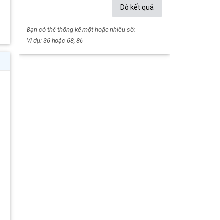
Dò kết quả
Bạn có thể thống kê một hoặc nhiều số:
Ví dụ: 36 hoặc 68, 86