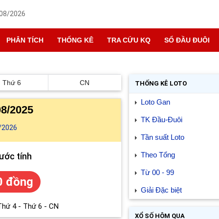
/08/2026
PHÂN TÍCH
THỐNG KÊ
TRA CỨU KQ
SỔ ĐẦU ĐUÔI
Thứ 6
CN
THỐNG KÊ LOTO
Loto Gan
08/2025
TK Đầu-Đuôi
/2026
Tần suất Loto
Theo Tổng
ước tính
Từ 00 - 99
0 đồng
Giải Đặc biệt
Thứ 4 - Thứ 6 - CN
XỔ SỐ HÔM QUA