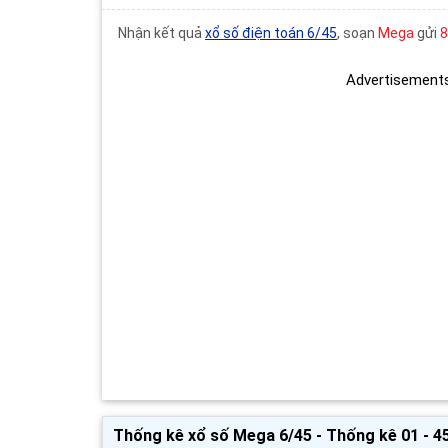
Nhận kết quả
xổ số điện toán 6/45
, soạn
Mega
gửi
Advertisement
Thống kê xổ số Mega 6/45 - Thống kê 01 - 4