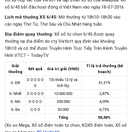
với sự hợp tác của Vietlot và tập đoàn xổ số của Malaysia. Xổ
số 6/45 bắt đầu hoạt động ở Việt Nam vào ngày 18-07-2016.
Lịch mở thưởng XS 6/45:
Mở thưởng từ 18h10-18h30 vào
các ngày Thứ Tư, Thứ Sáu và Chủ Nhật hàng tuần.
Địa điểm quay thưởng:
Xổ số tự chọn 6/45 được quay
thưởng tại địa điểm do cty Vietlott quy định vào khoảng
18h10 và có thể được Truyền Hình Trực Tiếp Trên Kênh Truyền
Hình VTC7 – TodayTV.
Giải
Tỉ lệ trả thưởng (kế
Kết quả
Giá trị giải (VND)
thưởng
hoạch)
O O O O O
Tối thiểu 12 tỷ và
G. ĐB
41,31%
O
tích lũy
G. Nhất
O O O O O
10.000.000
2,87%
G. Nhì
O O O O
300.000
4,09%
G. Ba
O O O
30.000
6,73%
Tổng
55,00%
(Xo so Mega, Xổ số điện toán tự chọn, KQXS điện toán, Xổ số