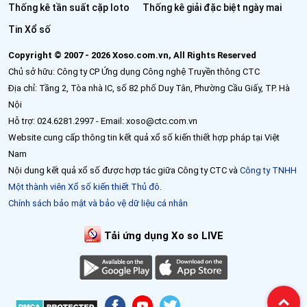
Thống kê tần suất cặp loto
Thống kê giải đặc biệt ngày mai
Tin Xổ số
Copyright © 2007 - 2026 Xoso.com.vn, All Rights Reserved
Chủ sở hữu: Công ty CP Ứng dụng Công nghệ Truyền thông CTC
Địa chỉ: Tầng 2, Tòa nhà IC, số 82 phố Duy Tân, Phường Cầu Giấy, TP. Hà
Nội
Hỗ trợ: 024.6281.2997 - Email: xoso@ctc.com.vn
Website cung cấp thông tin kết quả xổ số kiến thiết hợp pháp tại Việt
Nam
Nội dung kết quả xổ số được hợp tác giữa Công ty CTC và
Công ty TNHH
Một thành viên Xổ số kiến thiết Thủ đô
.
Chính sách bảo mật và bảo vệ dữ liệu cá nhân
Tải ứng dụng Xo so LIVE