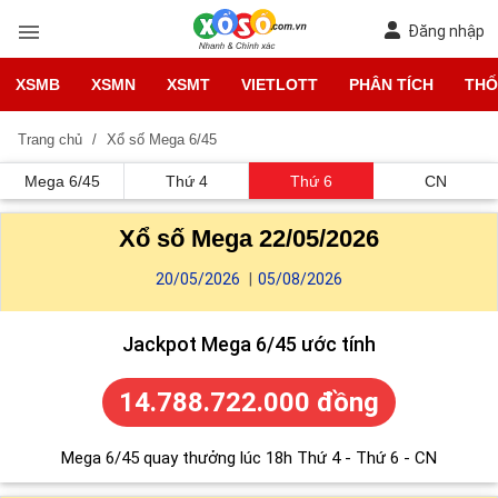
Đăng nhập
XSMB
XSMN
XSMT
VIETLOTT
PHÂN TÍCH
THỐ
Trang chủ
Xổ số Mega 6/45
Mega 6/45
Thứ 4
Thứ 6
CN
Xổ số Mega 22/05/2026
20/05/2026
05/08/2026
Jackpot Mega 6/45 ước tính
14.788.722.000 đồng
Mega 6/45 quay thưởng lúc 18h Thứ 4 - Thứ 6 - CN