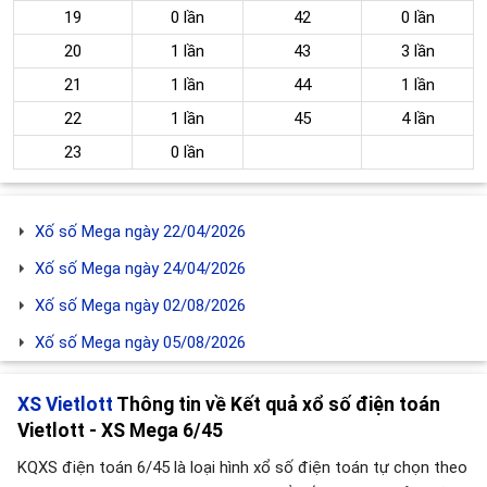
19
0 lần
42
0 lần
20
1 lần
43
3 lần
21
1 lần
44
1 lần
22
1 lần
45
4 lần
23
0 lần
Xố số Mega ngày 22/04/2026
Xố số Mega ngày 24/04/2026
Xố số Mega ngày 02/08/2026
Xố số Mega ngày 05/08/2026
XS Vietlott
Thông tin về Kết quả xổ số điện toán
Vietlott - XS Mega 6/45
KQXS điện toán 6/45 là loại hình xổ số điện toán tự chọn theo